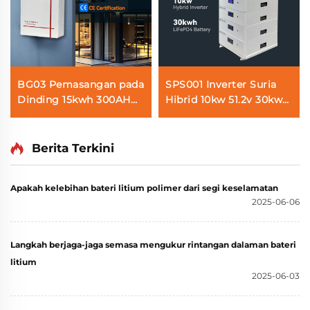
BG03 Pemasangan pada
SPS001 Inverter Suria
Dinding 15kwh 300AH
Hibrid 10kw 51.2v 30kwh
Sistem Bateri Lifepo4
Sistem Bateri Lifepo4
untuk Penyimpanan
untuk Penyimpanan
Tenaga Suria Rumah
Tenaga Rumah
Berita Terkini
dengan Skrin Sentuh
Bluetooth
Apakah kelebihan bateri litium polimer dari segi keselamatan
2025-06-06
Langkah berjaga-jaga semasa mengukur rintangan dalaman bateri
litium
2025-06-03