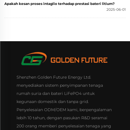
Apakah kesan proses intaglio terhadap prestasi bateri litium?
2025-06-01
Shenzhen Golden Future Energy Ltd.
menyediakan sistem penyimpanan tenaga
rumah suria dan bateri LiFePO4 untuk
kegunaan domestik dan tanpa grid.
Penyelesaian ODM/OEM kami, berpengalaman
lebih 10 tahun, dengan pasukan R&D seramai
200 orang memberi penyelesaian tenaga yang