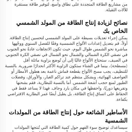
من مشاريع الطاقة المتجددة على نطاق واسع، لتوفير طاقة مستقرة
للآلات الثقيلة.
نصائح لزيادة إنتاج الطاقة من المولد الشمسي
الخاص بك
يمكن إجراء تعديلات بسيطة على المولد الشمسي لتحسين إنتاج الطاقة.
أولاً، قم بتعديل إعدادات الألواح الشمسية وفقًا للفصل السنوي ووجّهها
مباشرة نحو الشمس طوال اليوم، حيث تكون الاتجاهات عادةً نحو الجنوب
في نصفي الكرة الشمالي والشمال نحو الشمال في نصفي الكرة الجنوبي.
في الصيف، ستحتاج الألواح غالبًا إلى أن تُوضع بزاوية مائلة أقل
(مسطحة)، بينما في الشتاء ستكون الزاوية الأكثر انحدارًا ضرورية. بالنسبة
للتنظيف، يجب مسح الألواح بقطعة قماش ناعمة بعد هطول الأمطار أو
العواصف الهوائية، وبشكل منتظم عند تراكم الغبار، والأوراق، وفضلات
الطيور لمنع حجب أشعة الشمس. أما بالنسبة للبطارية، فقم بشحنها
وتفريغها دوريًا، واحفظها في مكان بارد وجاف. فهذا لا يساعد فقط في
الحفاظ على اتساق إنتاج الطاقة، بل يطيل أيضًا عمر البطارية الافتراضي
بكفاءة.
الأساطير الشائعة حول إنتاج الطاقة من المولدات
الشمسية
سيساعدك توضيح سوء الفهم حول كمية الطاقة التي تُنتجها المولدات