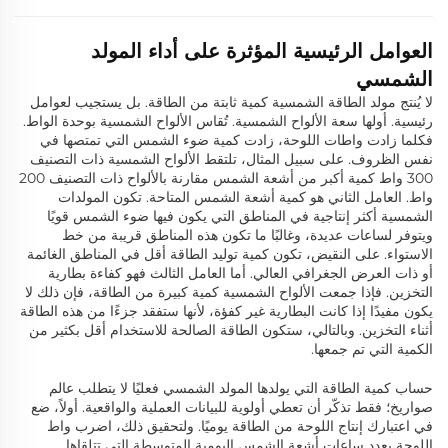
العوامل الرئيسية المؤثرة على أداء المولد
الشمسي
لا يُنتج مولد الطاقة الشمسية كمية ثابتة من الطاقة. بل يستجيب لعوامل
رئيسية. أولها سعة الألواح الشمسية. تُقاس الألواح الشمسية بوحدة الواط.
فكلما زادت واطات اللوحة، زادت كمية ضوء الشمس التي تمتصها في
نفس الظروف. على سبيل المثال، تلتقط الألواح الشمسية ذات التصنيف
300 واط كمية أكبر من أشعة الشمس مقارنة بالألواح ذات التصنيف 200
واط. العامل الثاني هو كمية أشعة الشمس المتاحة. تكون المولدات
الشمسية أكثر إنتاجية في المناطق التي يكون فيها ضوء الشمس قويًا
ويتوفر لساعات عديدة، وغالبًا ما تكون هذه المناطق قريبة من خط
الاستواء. على النقيض، تكون كمية توليد الطاقة أقل في المناطق الغائمة
أو ذات العرض الجغرافي العالي. أما العامل الثالث فهو كفاءة بطارية
التخزين. فإذا جمعت الألواح الشمسية كمية كبيرة من الطاقة، فإن ذلك لا
يكون مفيدًا إذا كانت البطارية غير كفؤة، لأنها ستفقد جزءًا من هذه الطاقة
أثناء التخزين. وبالتالي، ستكون الطاقة الصالحة للاستخدام أقل بكثير من
الكمية التي تم جمعها.
حساب كمية الطاقة التي يولدها المولد الشمسي فعليًا لا يتطلب عالم
صواريخ؛ فقط تذكّر أن تعطي أولوية للبيانات العملية والواقعية. أولاً، ضع
في اعتبارك إنتاج اللوحة من الطاقة يوميًا. ولتحقيق ذلك، اضرب واط
اللوحة بعدد ساعات أشعة الشمس اليومية المتوسطة التي تتلقاها