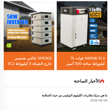
NK006 51.2 فولت 15
SPS002 عاكس شمسي
كيلوواط ساعة 300 أمبير
خارج الشبكة 5 كيلوواط 51.2
ساعة نظام بطارية تخزين
فولت 20 كيلوواط ساعة
الطاقة الشمسية المنزلي
بطارية Lifepo4، نظام تخزين
الذكي Lifepo4 المثبت على
بطارية الطاقة الشمسية
الأخبار الساخنة
الحائط بشاشة عرض تعمل
للمنزل
باللمس
ما هي مزايا بطاريات الليثيوم البوليمر من حيث السلامة
2025-06-06