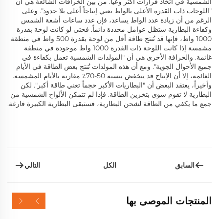
الشمسية في اتخاذ قرارات أكثر وعياً. من بين الخرافات الشائعة هي أن
"اللوحات ذات القدرة الأعلى بالواط تعني إنتاجاً أعلى بلا حدود". وعلى
الرغم من أن زيادة عدد الواط يساعد، فإن عدد ساعات أشعة الشمس
وكفاءة البطارية ستظل عوامل محددة دائماً. فحتى لو كانت لوحة بقدرة
1000 واط، فإنها قد تُنتج طاقة أقل من لوحة بقدرة 500 واط في منطقة
مشمسة إذا كانت اللوحة ذات القدرة 1000 واط موجودة في منطقة
غائمة. والخرافة الأخرى هي أن "المولدات الشمسية تعمل بكفاءة في
جميع الأحوال الجوية". ومع أن هذه المولدات تُنتج بعض الطاقة في الأيام
الغائمة، إلا أن الإنتاج قد ينخفض بنسبة 50-70٪ مقارنة بالأيام المشمسة.
وأخيراً، يعتقد البعض أن "البطاريات الأكبر حجماً تعني طاقة أكبر". لكن
البطارية لا تقوم سوى بتخزين الطاقة. فإذا لم تتمكن الألواح الشمسية من
جمع ما يكفي من الطاقة لشحن البطارية، فستبقى البطارية الكبيرة فارغة.
السابق
التالي
الكل
المنتجات الموصى بها