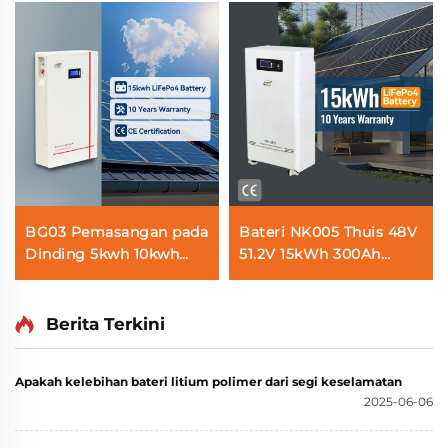
BG03 Pemasangan pada
Bateri NK005 Thuis 48V
Dinding 5kwh 10kwh
51.2V 15kWh 300Ah
15kwh 100Ah 200Ah
LiFePO4 untuk Sistem
300AH Sistem Bateri
Penyimpanan Tenaga
Lifepo4 Gred A untuk
Rumah Kuasa Solar Off
Berita Terkini
Penyimpanan Tenaga
Grid dengan BMS
Suria Rumah
Apakah kelebihan bateri litium polimer dari segi keselamatan
2025-06-06